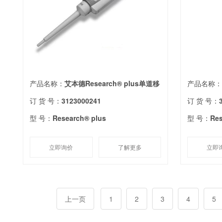
产品名称：
艾本德Research® plus单道移
产品名称
订 货 号：
3123000241
订 货 号：
型 号：
Research® plus
型 号：
Res
立即询价
了解更多
立即
上一页
1
2
3
4
5