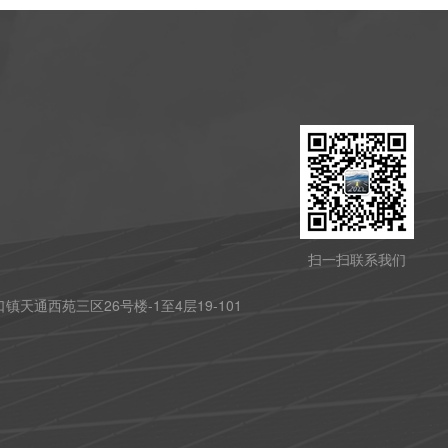
扫一扫联系我们
天通西苑三区26号楼-1至4层19-101