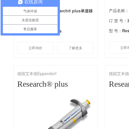
在线咨询
产品名称
产品名称：
艾本德Research® plus单道移
气体环保
订 货 号：
订 货 号：
3123000349
水质实验室
售后服务
型 号：
Res
型 号：
Research® plus
立即
立即询价
了解更多
德国艾本德Eppendorf
德国艾本德Ep
Research® plus
Resea