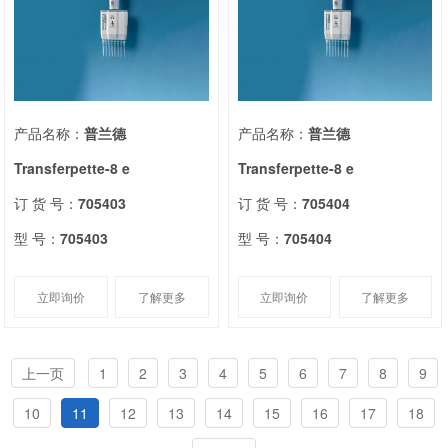
产品名称：
普兰德
产品名称：
普兰德
Transferpette-8 e
Transferpette-8 e
订 货 号：
705403
订 货 号：
705404
型 号：
705403
型 号：
705404
立即询价
了解更多
立即询价
了解更多
上一页
1
2
3
4
5
6
7
8
9
10
11
12
13
14
15
16
17
18