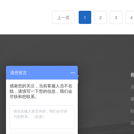
上一页
1
2
3
4
请您留言
感谢您的关注，当前客服人员不在
线，请填写一下您的信息，我们会
*服务热线
尽快和您联系。
13671068345