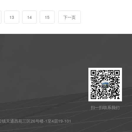
13
14
15
下一页
扫一扫联系我们
天通西苑三区26号楼-1至4层19-101