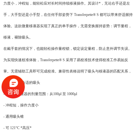
力度小，冲程短，能轻松应对长时间持续移液操作。其设计*，无论右手还是左
手，大手型还是小手型，在任何手部姿势下 Transferpette® S 都可以带来舒适握持
体验。这款微量移液器实现了真正的单手操作，无需变换握持姿势：调节量程，
移液，褪除吸头。
在戴手套的情况下，也能轻松操作量程锁，锁定设定量程，防止意外调节失误。
为实现快速校准体验，Transferpette® S 采用了易校准技术使得校准工作易如反
掌。无需辅助工具即可完成校准。兼容性表格说明了吸头与移液器的匹配关系，
方便您找到合适的吸头
- 单通道移液器的剂量范围：从100μl 至 1000
μl
- 冲程短，操作力度小
- 通用吸头锥
- 可 121°C *高压*