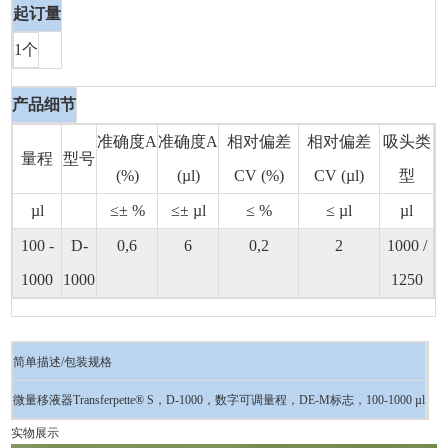
起订量
1个
产品细节
准确度A
准确度A
相对偏差
相对偏差
吸头类
量程
型号
(%)
(µl)
CV (%)
CV (µl)
型
µl
≤± %
≤± µl
≤ %
≤ µl
µl
100 -
D-
0,6
6
0,2
2
1000 /
1000
1000
1250
简单描述/包装规格
微量移液器Transferpette® S，D-1000，数字可调量程，DE-M标志，100-1000 µl
实物展示