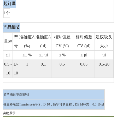
起订量
1个
产品细节
型
准确度A
准确度A
相对偏差
相对偏差
建议吸头
量程
号
(%)
(µl)
CV (%)
CV (µl)
大小
µl
≤± %
≤± µl
≤ %
≤ µl
µl
0,5 -
D-
1
0,1
0,5
0,05
0.5-20
10
10
简单描述/包装规格
微量移液器Transferpette® S，D-10，数字可调量程，DE-M标志，0.5-10 µl
实物展示