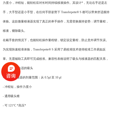
力度小，冲程短，能轻松应对长时间持续移液操作。其设计*，无论右手还是左
手，大手型还是小手型，在任何手部姿势下 Transferpette® S 都可以带来舒适握持
体验。这款微量移液器实现了真正的单手操作，无需变换握持姿势：调节量程，
移液，褪除吸头。
在戴手套的情况下，也能轻松操作量程锁，锁定设定量程，防止意外调节失误。
为实现快速校准体验，Transferpette® S 采用了易校准技术使得校准工作易如反
掌。无需辅助工具即可完成校准。兼容性表格说明了吸头与移液器的匹配关系，
方便您找到合适的吸头
- 单通道移液器的剂量范围：从 0.5μl 至 10
μl
- 冲程短，操作力度小
- 通用吸头锥
- 可 121°C *高压*