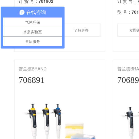
订 货 号：
701902
订 货 号：
型 号：
701902
型 号：
70
在线咨询
气体环保
立即询价
了解更多
立即
水质实验室
售后服务
普兰德BRAND
普兰德BRA
706891
7068