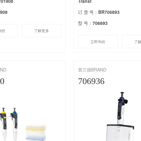
701908
Transf
1908
订 货 号：
BR706893
型 号：
706893
询价
了解更多
立即询价
了
ND
普兰德BRAND
90
706936