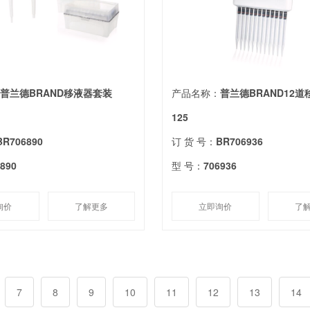
：
普兰德BRAND移液器套装
产品名称：
普兰德BRAND12道
125
BR706890
订 货 号：
BR706936
6890
型 号：
706936
询价
了解更多
立即询价
了
7
8
9
10
11
12
13
14