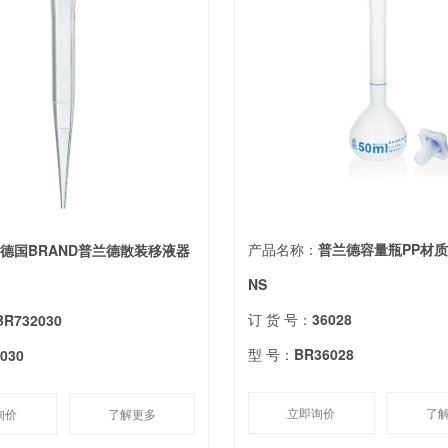
产品名称：
普兰德容量瓶PP材质，
：
德国BRAND普兰德散装移液器
NS
订 货 号：
36028
BR732030
型 号：
BR36028
2030
立即询价
了
询价
了解更多