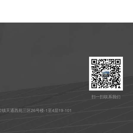
扫一扫联系我们
天通西苑三区26号楼-1至4层19-101