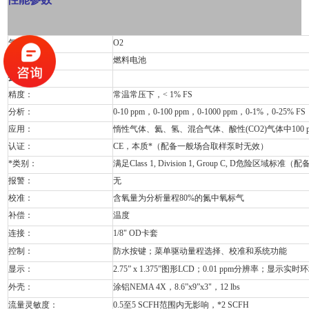
气体类型：
O2
技术：
燃料电池
技术参数
精度：
常温常压下，< 1% FS
分析：
0-10 ppm，0-100 ppm，0-1000 ppm，0-1%，0-2
应用：
惰性气体、氦、氢、混合气体、酸性(CO2)气体中100 
认证：
CE，本质*（配备一般场合取样泵时无效）
*类别：
满足Class 1, Division 1, Group C, D危险
报警：
无
校准：
含氧量为分析量程80%的氮中氧标气
补偿：
温度
连接：
1/8" OD卡套
控制：
防水按键；菜单驱动量程选择、校准和系统功能
显示：
2.75” x 1.375”图形LCD；0.01 ppm分辨率；显示
外壳：
涂铝NEMA 4X，8.6”x9”x3"，12 lbs
流量灵敏度：
0.5至5 SCFH范围内无影响，*2 SCFH