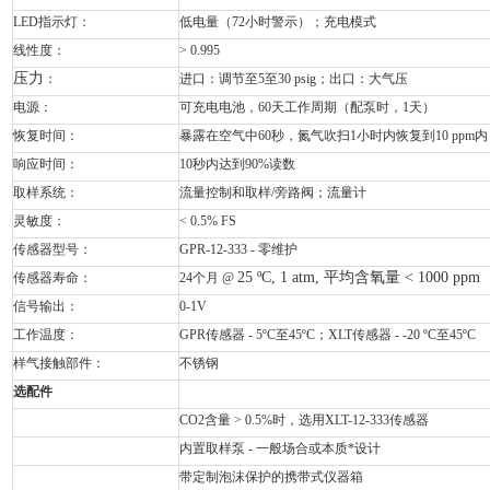
LED指示灯：
低电量（72小时警示）；充电模式
线性度：
> 0.995
压力
：
进口：调节至5至30 psig；出口：大气压
电源：
可充电电池，60天工作周期（配泵时，1天）
恢复时间：
暴露在空气中60秒，氮气吹扫1小时内恢复到10 ppm内
响应时间：
10秒内达到90%读数
取样系统：
流量控制和取样/旁路阀；流量计
灵敏度：
< 0.5% FS
传感器型号：
GPR-12-333 - 零维护
25 ºC, 1 atm, 平均含氧量 < 1000 ppm
传感器寿命：
24个月 @
信号输出：
0-1V
工作温度：
GPR传感器 - 5ºC至45ºC；XLT传感器 - -20 ºC至45ºC
样气接触部件：
不锈钢
选配件
CO2含量 > 0.5%时，选用XLT-12-333传感器
内置取样泵 - 一般场合或本质*设计
带定制泡沫保护的携带式仪器箱